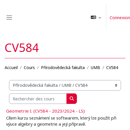
Passer au contenu principal
Connexion
Panneau latéral
CV584
Accueil
Cours
Přírodovědecká fakulta
UMB
CV584
Catégories de cours
Rechercher des cours
Rechercher des cours
Geometrie I. (CV584 - 2023/2024 - LS)
Cílem kurzu seznámení se softwarem, který lze použít při
výuce algebry a geometrie a její přípravě.