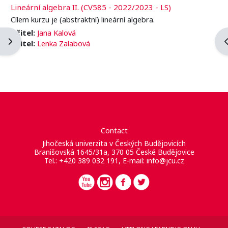
Lineární algebra II. (CV585 - 2022/2023 - LS)
Cílem kurzu je (abstraktní) lineární algebra.
Učitel:
Jana Kalová
Blockleiste öffnen
B
Učitel:
Lenka Zalabová
Contact
Jihočeská univerzita v Českých Budějovicích
Branišovská 1645/31a, 370 05 České Budějovice
Tel.: +420 389 032 191, E-mail:
info@jcu.cz