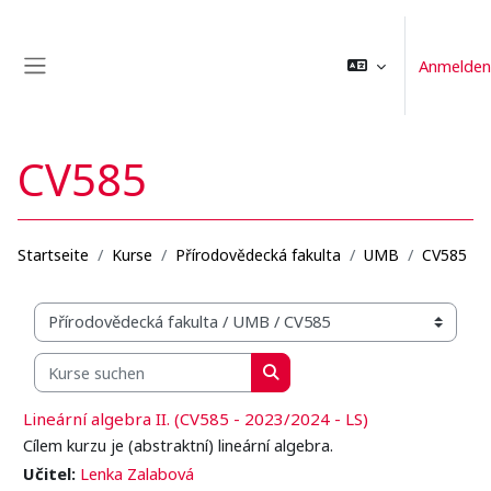
Zum Hauptinhalt
Anmelden
Website-Übersicht
CV585
Startseite
Kurse
Přírodovědecká fakulta
UMB
CV585
Kursbereiche
Kurse suchen
Kurse suchen
Lineární algebra II. (CV585 - 2023/2024 - LS)
Cílem kurzu je (abstraktní) lineární algebra.
Učitel:
Lenka Zalabová