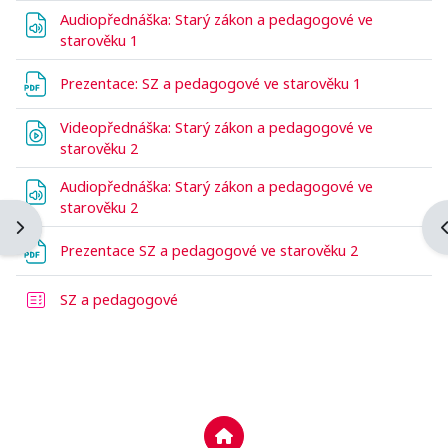
Audiopřednáška: Starý zákon a pedagogové ve
Soubor
starověku 1
Soubor
Prezentace: SZ a pedagogové ve starověku 1
Videopřednáška: Starý zákon a pedagogové ve
Soubor
starověku 2
Audiopřednáška: Starý zákon a pedagogové ve
Soubor
starověku 2
Otevřít indexu kurzu
Otevřít panel bloku
O
Soubor
Prezentace SZ a pedagogové ve starověku 2
Test
SZ a pedagogové