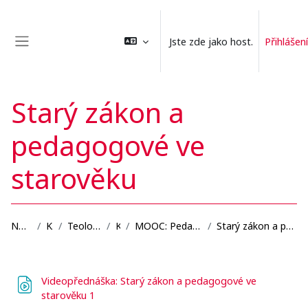
Přejít k hlavnímu obsahu
Jste zde jako host.
Přihlášení
Boční panel
Starý zákon a
pedagogové ve
starověku
Nástěnka
Kurzy
Teologická fakulta
KPD
MOOC: Pedagogové ve starověku
Starý zákon a pedagogové ve starověku
Osnova sekce
Videopřednáška: Starý zákon a pedagogové ve
Soubor
starověku 1