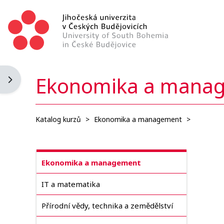
Přejít k hlavnímu obsahu
Ekonomika a mana
Otevřít panel bloku
Katalog kurzů
>
Ekonomika a management
>
Ekonomika a management
IT a matematika
Přírodní vědy, technika a zemědělství