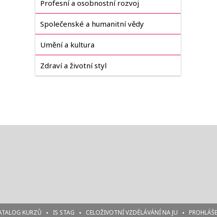
Profesní a osobnostní rozvoj
Společenské a humanitní vědy
Umění a kultura
Zdraví a životní styl
ATALOG KURZŮ
IS STAG
CELOŽIVOTNÍ VZDĚLÁVÁNÍ NA JU
PROHLÁŠE