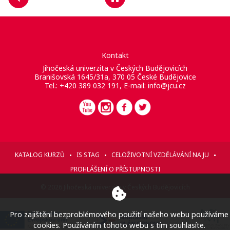
Kontakt
Jihočeská univerzita v Českých Budějovicích
Branišovská 1645/31a, 370 05 České Budějovice
Tel.: +420 389 032 191, E-mail:
info@jcu.cz
KATALOG KURZŮ
IS STAG
CELOŽIVOTNÍ VZDĚLÁVÁNÍ NA JU
PROHLÁŠENÍ O PŘÍSTUPNOSTI
© 2026 Jihočeská univerzita v Českých Budějovicích
Pro zajištění bezproblémového použití našeho webu používáme
cookies. Používáním tohoto webu s tím souhlasíte.