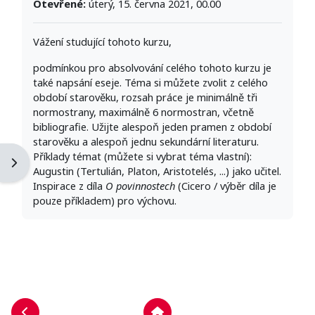
Otevřené:
úterý, 15. června 2021, 00.00
Vážení studující tohoto kurzu,
podmínkou pro absolvování celého tohoto kurzu je
také napsání eseje. Téma si můžete zvolit z celého
období starověku, rozsah práce je minimálně tři
normostrany, maximálně 6 normostran, včetně
bibliografie. Užijte alespoň jeden pramen z období
starověku a alespoň jednu sekundární literaturu.
Příklady témat (můžete si vybrat téma vlastní):
Otevřít indexu kurzu
Otevřít panel bloku
Augustin (Tertulián, Platon, Aristotelés, ...) jako učitel.
Inspirace z díla
O povinnostech
(Cicero / výběr díla je
pouze příkladem) pro výchovu.