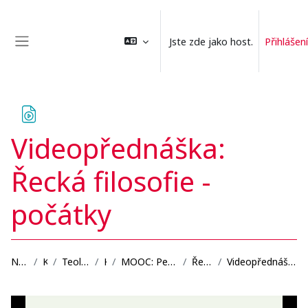
Přejít k hlavnímu obsahu
Jste zde jako host.
Přihlášení
Boční panel
Videopřednáška:
Řecká filosofie -
počátky
Nástěnka
Kurzy
Teologická fakulta
KPD
MOOC: Pedagogové ve starověku
Řecká filosofie
Videopřednáška: Řecká filosofie - počátky
Požadavky na absolvování