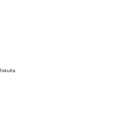
fakulta
ičleněn test. Po absolvování všech testů Vám bude