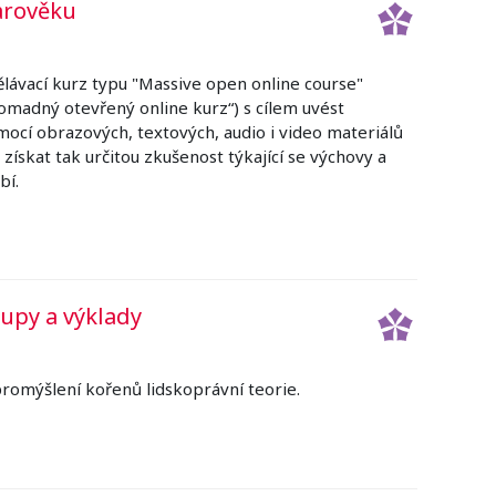
arověku
lávací kurz typu "Massive open online course"
madný otevřený online kurz“) s cílem uvést
ocí obrazových, textových, audio i video materiálů
ískat tak určitou zkušenost týkající se výchovy a
bí.
tupy a výklady
promýšlení kořenů lidskoprávní teorie.