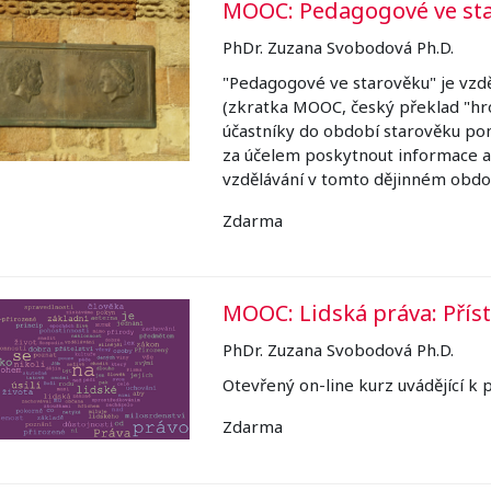
MOOC: Pedagogové ve st
PhDr. Zuzana Svobodová Ph.D.
"Pedagogové ve starověku" je vzdě
(zkratka MOOC, český překlad "hro
účastníky do období starověku pom
za účelem poskytnout informace a z
vzdělávání v tomto dějinném obdo
Zdarma
MOOC: Lidská práva: Přís
PhDr. Zuzana Svobodová Ph.D.
Otevřený on-line kurz uvádějící k 
Zdarma