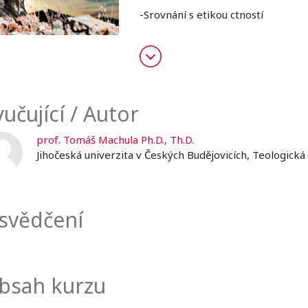
-Srovnání s etikou ctností
-Životní cíl
-Štěstí
-Antiteleologické etiky
učující / Autor
-Lidská přirozenost
prof. Tomáš Machula Ph.D., Th.D.
-Základní lidská dobra
Jihočeská univerzita v Českých Budějovicích, Teologická 
-Přirozený zákon a právo
-Lidská práva
svědčení
-Podoby přirozeného zákona
o
Ke každému výukovému videu je př
vygenerováno osvědčení.
bsah kurzu