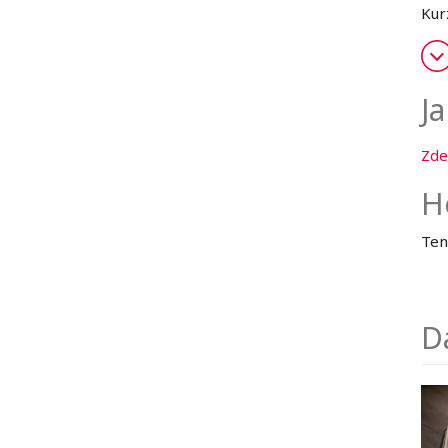
Kurz
Ja
Zde
H
Ten
D