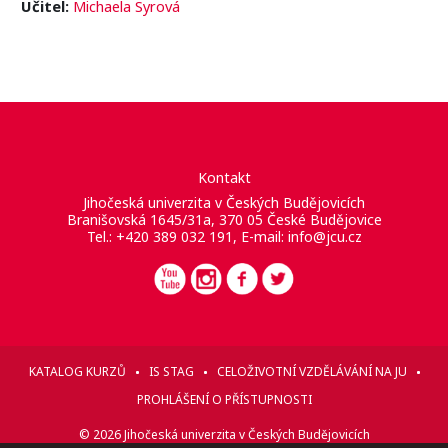
Učitel:
Michaela Syrová
Kontakt
Jihočeská univerzita v Českých Budějovicích
Branišovská 1645/31a, 370 05 České Budějovice
Tel.: +420 389 032 191, E-mail:
info@jcu.cz
KATALOG KURZŮ
IS STAG
CELOŽIVOTNÍ VZDĚLÁVÁNÍ NA JU
PROHLÁŠENÍ O PŘÍSTUPNOSTI
© 2026 Jihočeská univerzita v Českých Budějovicích