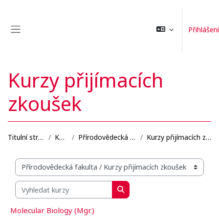
Přejít k hlavnímu obsahu
Přihlášení
Boční panel
Kurzy přijímacích
zkoušek
Titulní stránka
Kurzy
Přírodovědecká fakulta
Kurzy přijímacích zkoušek
Organizační struktura kurzů
Vyhledat kurzy
Vyhledat kurzy
Molecular Biology (Mgr.)