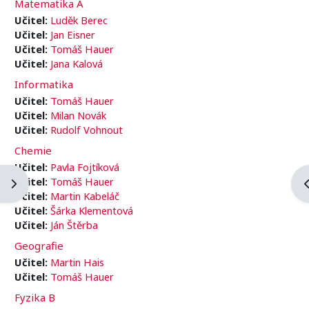
Matematika A
Učitel:
Luděk Berec
Učitel:
Jan Eisner
Učitel:
Tomáš Hauer
Učitel:
Jana Kalová
Informatika
Učitel:
Tomáš Hauer
Učitel:
Milan Novák
Učitel:
Rudolf Vohnout
Chemie
Učitel:
Pavla Fojtíková
Učitel:
Tomáš Hauer
Otevřít panel bloku
O
Učitel:
Martin Kabeláč
Učitel:
Šárka Klementová
Učitel:
Ján Štěrba
Geografie
Učitel:
Martin Hais
Učitel:
Tomáš Hauer
Fyzika B