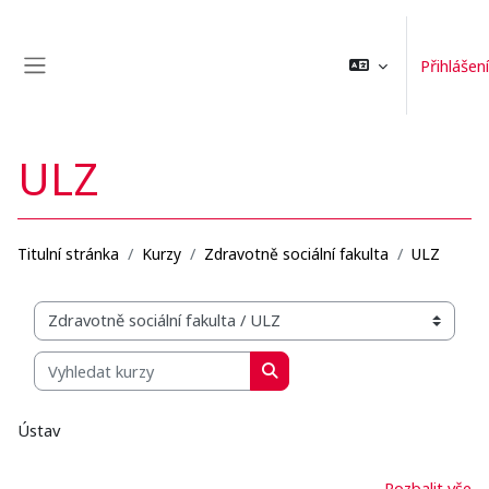
Přejít k hlavnímu obsahu
Přihlášení
Boční panel
ULZ
Titulní stránka
Kurzy
Zdravotně sociální fakulta
ULZ
Organizační struktura kurzů
Vyhledat kurzy
Vyhledat kurzy
Ústav
Rozbalit vše