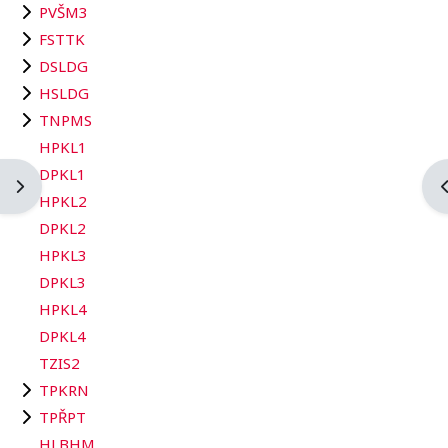
PVŠM3
FSTTK
DSLDG
HSLDG
TNPMS
HPKL1
DPKL1
Otevřít panel bloku
O
HPKL2
DPKL2
HPKL3
DPKL3
HPKL4
DPKL4
TZIS2
TPKRN
TPŘPT
HLBHM