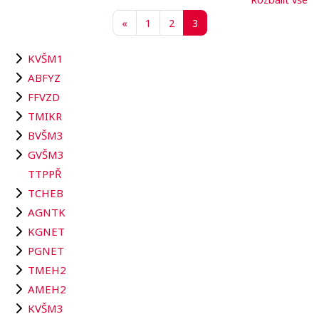
Předchozí stránka
Stránka 1
Stránka 2
Stránka 3
«
1
2
3
KVŠM1
ABFYZ
FFVZD
TMIKR
BVŠM3
GVŠM3
TTPPŘ
TCHEB
AGNTK
KGNET
PGNET
TMEH2
AMEH2
KVŠM3