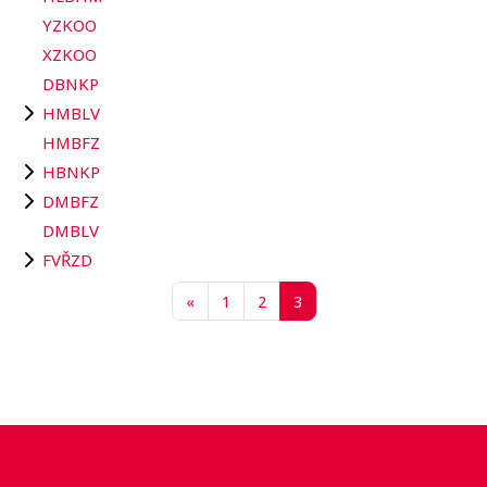
YZKOO
XZKOO
DBNKP
HMBLV
HMBFZ
HBNKP
DMBFZ
DMBLV
FVŘZD
Předchozí stránka
Stránka 1
Stránka 2
Stránka 3
«
1
2
3