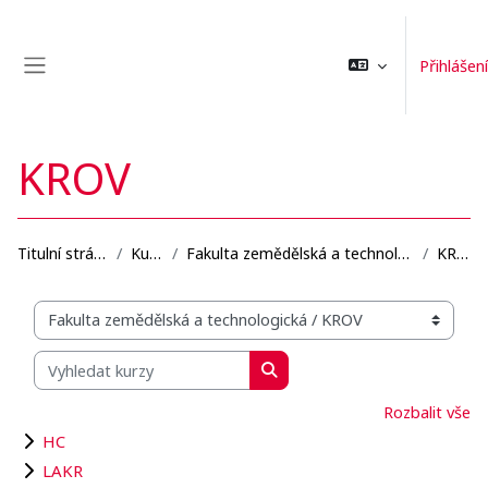
Přejít k hlavnímu obsahu
Přihlášení
Boční panel
KROV
Titulní stránka
Kurzy
Fakulta zemědělská a technologická
KROV
Organizační struktura kurzů
Vyhledat kurzy
Vyhledat kurzy
Rozbalit vše
HC
LAKR