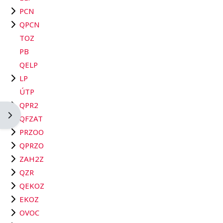
PCN
QPCN
TOZ
PB
QELP
LP
ÚTP
QPR2
Otevřít panel bloku
QFZAT
PRZOO
QPRZO
ZAH2Z
QZR
QEKOZ
EKOZ
OVOC