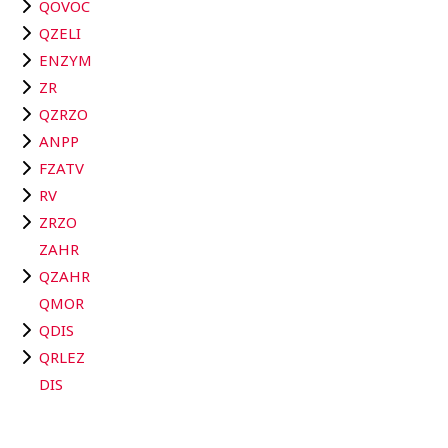
QOVOC
QZELI
ENZYM
ZR
QZRZO
ANPP
FZATV
RV
ZRZO
ZAHR
QZAHR
QMOR
QDIS
QRLEZ
DIS