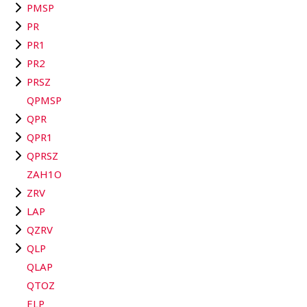
PMSP
PR
PR1
PR2
PRSZ
QPMSP
QPR
QPR1
QPRSZ
ZAH1O
ZRV
LAP
QZRV
QLP
QLAP
QTOZ
ELP