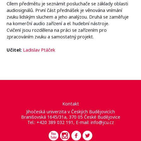
Cílem předmětu je seznámit posluchače se základy oblasti
audiosignálů. První část přednášek je věnována vnímání
zvuku lidským sluchem a jeho analýzou. Druhá se zaměřuje
na komerční audio zařízení a el. hudební nástroje.
Cvičení jsou rozdělena na práci se zařízením pro
zpracováním zvuku a samostatný projekt.
Učitel:
Ladislav Ptáček
Kontakt
Jihočeská univerzita v Českých Budějovicích
Branišovská 1645/31a, 370 05 České Budějovice
Tel.: +420 389 032 191, E-mail:
info@jcu.cz