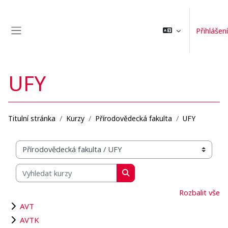
Přejít k hlavnímu obsahu
Přihlášení
Boční panel
UFY
Titulní stránka
Kurzy
Přírodovědecká fakulta
UFY
Organizační struktura kurzů
Vyhledat kurzy
Vyhledat kurzy
Rozbalit vše
AVT
AVTK