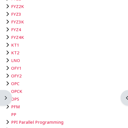
FYZ2K
FYZ3
FYZ3K
FYZ4
FYZ4K
KT1
KT2
LNO
OFY1
OFY2
OPC
OPCK
Otevřít panel bloku
O
OPS
PFM
PP
PPI Parallel Programming