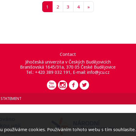
Página 1
Página 2
Página 3
Página 4
Siguiente página
1
2
3
4
»
Contact
Jihočeská univerzita v Českých Budějovicích
Branišovská 1645/31a, 370 05 České Budějovice
Tel.: +420 389 032 191, E-mail:
info@jcu.cz
Y STATEMENT
 používáme cookies. Používáním tohoto webu s tím souhlasíte.