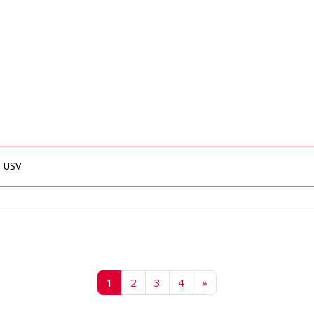
USV
Página 1
Página 2
Página 3
Página 4
Siguiente página
1
2
3
4
»