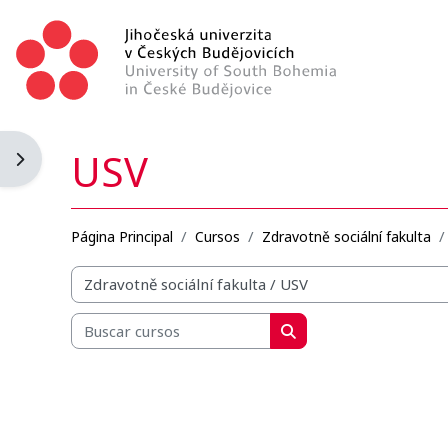
Salta al contenido principal
USV
Abrir cajón de bloques
Página Principal
Cursos
Zdravotně sociální fakulta
Categorías
Buscar cursos
Buscar cursos