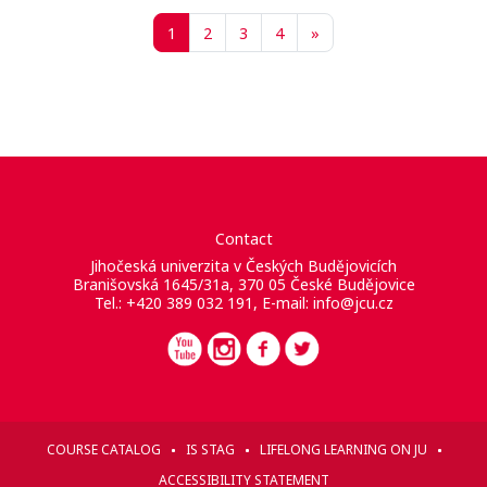
Page 1
Page 2
Page 3
Page 4
Page suivante
1
2
3
4
»
Contact
Jihočeská univerzita v Českých Budějovicích
Branišovská 1645/31a, 370 05 České Budějovice
Tel.: +420 389 032 191, E-mail:
info@jcu.cz
COURSE CATALOG
IS STAG
LIFELONG LEARNING ON JU
ACCESSIBILITY STATEMENT