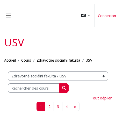
Passer au contenu principal
Connexion
Panneau latéral
USV
Accueil
Cours
Zdravotně sociální fakulta
USV
Catégories de cours
Rechercher des cours
Rechercher des cours
Tout déplier
Page 1
Page 2
Page 3
Page 4
Page suivante
1
2
3
4
»