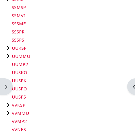
SSMSP
SSMV1
SSSME
SSSPR
SSSPS
UUKSP
UUMMU
UUMP2
UUSKO
UUSPK
Ouvrir le tiroir des blocs
O
UUSPO
UUSPS
VVKSP
VVMMU
VVMP2
VVNES