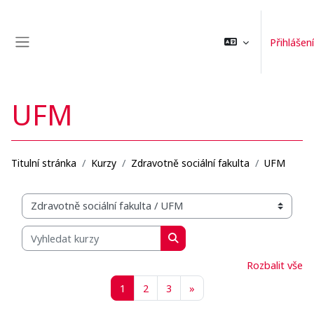
Přejít k hlavnímu obsahu
Přihlášení
Boční panel
UFM
Titulní stránka
Kurzy
Zdravotně sociální fakulta
UFM
Organizační struktura kurzů
Vyhledat kurzy
Vyhledat kurzy
Rozbalit vše
Stránka 1
Stránka 2
Stránka 3
Další stránka
1
2
3
»