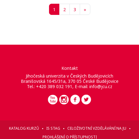
Stránka 1
Stránka 2
Stránka 3
Další stránka
1
2
3
»
Kontakt
Jihočeská univerzita v Českých Budějovicích
Branišovská 1645/31a, 370 05 České Budějovice
Tel.: +420 389 032 191, E-mail:
info@jcu.cz
KATALOG KURZŮ
IS STAG
CELOŽIVOTNÍ VZDĚLÁVÁNÍ NA JU
PROHLÁŠENÍ O PŘÍSTUPNOSTI