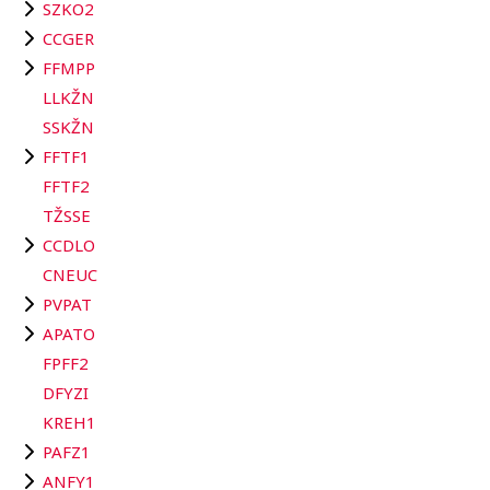
SZKO2
CCGER
FFMPP
LLKŽN
SSKŽN
FFTF1
FFTF2
TŽSSE
CCDLO
CNEUC
PVPAT
APATO
FPFF2
DFYZI
KREH1
PAFZ1
ANFY1