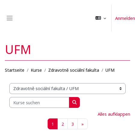
Zum Hauptinhalt
Anmelden
Website-Übersicht
UFM
Startseite
Kurse
Zdravotně sociální fakulta
UFM
Kursbereiche
Kurse suchen
Kurse suchen
Alles aufklappen
Seite 1
Seite 2
Seite 3
Nächste Seite
1
2
3
»