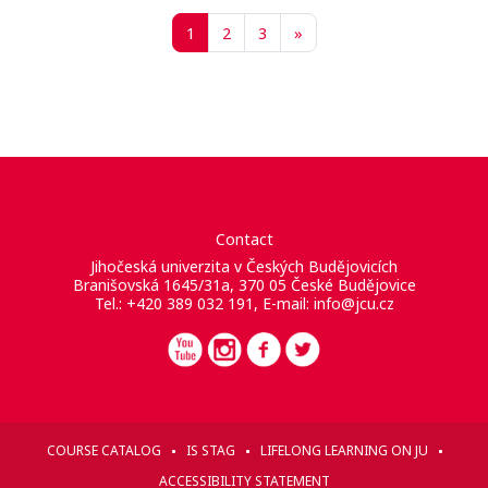
Seite 1
Seite 2
Seite 3
Nächste Seite
1
2
3
»
Contact
Jihočeská univerzita v Českých Budějovicích
Branišovská 1645/31a, 370 05 České Budějovice
Tel.: +420 389 032 191, E-mail:
info@jcu.cz
COURSE CATALOG
IS STAG
LIFELONG LEARNING ON JU
ACCESSIBILITY STATEMENT