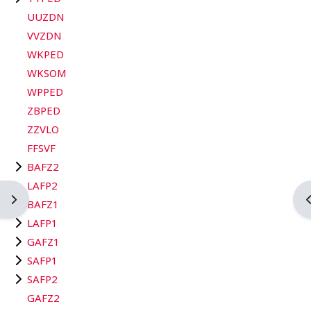
UUZDN
VVZDN
WKPED
WKSOM
WPPED
ZBPED
ZZVLO
FFSVF
BAFZ2
LAFP2
Blockleiste öffnen
B
BAFZ1
LAFP1
GAFZ1
SAFP1
SAFP2
GAFZ2