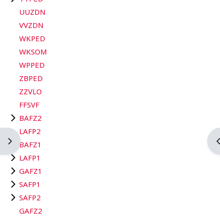
UUZDN
VVZDN
WKPED
WKSOM
WPPED
ZBPED
ZZVLO
FFSVF
BAFZ2
LAFP2
Ouvrir le tiroir des blocs
O
BAFZ1
LAFP1
GAFZ1
SAFP1
SAFP2
GAFZ2