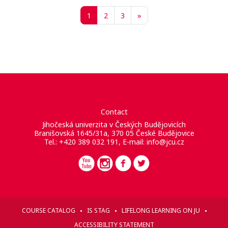
Page 1
Page 2
Page 3
Page suivante
1
2
3
»
Contact
Jihočeská univerzita v Českých Budějovicích
Branišovská 1645/31a, 370 05 České Budějovice
Tel.: +420 389 032 191, E-mail:
info@jcu.cz
COURSE CATALOG
IS STAG
LIFELONG LEARNING ON JU
ACCESSIBILITY STATEMENT