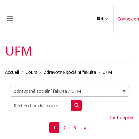
Passer au contenu principal
Connexion
Panneau latéral
UFM
Accueil
Cours
Zdravotně sociální fakulta
UFM
Catégories de cours
Rechercher des cours
Rechercher des cours
Tout déplier
Page 1
Page 2
Page 3
Page suivante
1
2
3
»