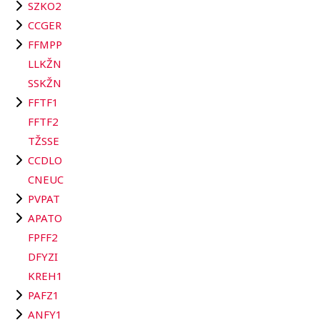
SZKO2
CCGER
FFMPP
LLKŽN
SSKŽN
FFTF1
FFTF2
TŽSSE
CCDLO
CNEUC
PVPAT
APATO
FPFF2
DFYZI
KREH1
PAFZ1
ANFY1