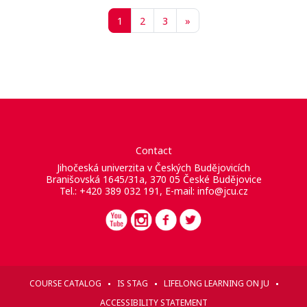
Pagina 1
Pagina 2
Pagina 3
Pagina successiva
1
2
3
»
Contact
Jihočeská univerzita v Českých Budějovicích
Branišovská 1645/31a, 370 05 České Budějovice
Tel.: +420 389 032 191, E-mail:
info@jcu.cz
COURSE CATALOG
IS STAG
LIFELONG LEARNING ON JU
ACCESSIBILITY STATEMENT