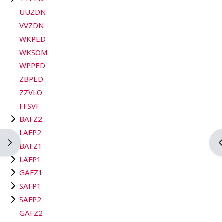
UUZDN
VVZDN
WKPED
WKSOM
WPPED
ZBPED
ZZVLO
FFSVF
BAFZ2
LAFP2
Apri il cassetto del blocco
A
BAFZ1
LAFP1
GAFZ1
SAFP1
SAFP2
GAFZ2