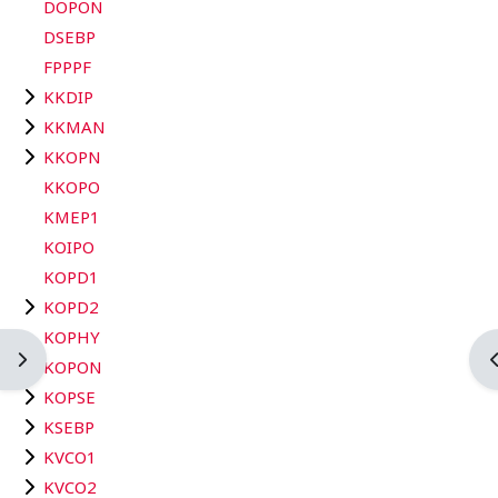
DOPON
DSEBP
FPPPF
KKDIP
KKMAN
KKOPN
KKOPO
KMEP1
KOIPO
KOPD1
KOPD2
KOPHY
Abrir cajón de bloques
A
KOPON
KOPSE
KSEBP
KVCO1
KVCO2