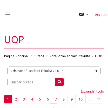
Salta al contenido principal
Acceder
Panel lateral
UOP
Página Principal
Cursos
Zdravotně sociální fakulta
UOP
Categorías
Buscar cursos
Buscar cursos
Expandir todo
Página 1
Página 2
Página 3
Página 4
Página 5
Página 6
Página 7
Página 8
Página 9
Página 10
Pági
1
2
3
4
5
6
7
8
9
10
…
11
Siguiente página
»