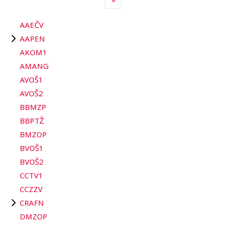
AAEČV
AAPEN
AKOM1
AMANG
AVOŠ1
AVOŠ2
BBMZP
BBPTŽ
BMZOP
BVOŠ1
BVOŠ2
CCTV1
CCZZV
CRAFN
DMZOP