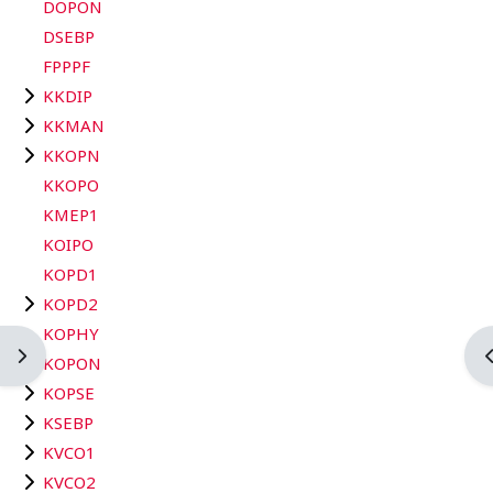
DOPON
DSEBP
FPPPF
KKDIP
KKMAN
KKOPN
KKOPO
KMEP1
KOIPO
KOPD1
KOPD2
KOPHY
Ouvrir le tiroir des blocs
O
KOPON
KOPSE
KSEBP
KVCO1
KVCO2