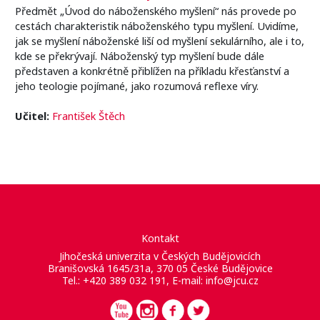
Předmět „Úvod do náboženského myšlení“ nás provede po
cestách charakteristik náboženského typu myšlení. Uvidíme,
jak se myšlení náboženské liší od myšlení sekulárního, ale i to,
kde se překrývají. Náboženský typ myšlení bude dále
představen a konkrétně přiblížen na příkladu křesťanství a
jeho teologie pojímané, jako rozumová reflexe víry.
Učitel:
František Štěch
Kontakt
Jihočeská univerzita v Českých Budějovicích
Branišovská 1645/31a, 370 05 České Budějovice
Tel.: +420 389 032 191, E-mail:
info@jcu.cz