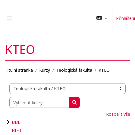
Přejít k hlavnímu obsahu
Přihlášení
Boční panel
KTEO
Titulní stránka
Kurzy
Teologická fakulta
KTEO
Organizační struktura kurzů
Vyhledat kurzy
Vyhledat kurzy
Rozbalit vše
BBL
BIET