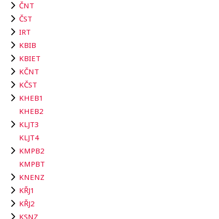
ČNT
ČST
IRT
KBIB
KBIET
KČNT
KČST
KHEB1
KHEB2
KLJT3
KLJT4
KMPB2
KMPBT
KNENZ
KŘJ1
KŘJ2
KSNZ