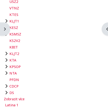
ÚSZ2
VTNZ
KTES
KLJT1
KESZ
Otevřít panel bloku
O
KSMSZ
KS2V2
KBIT
KLJT2
KTA
KPSOP
NTA
PFDN
CDCP
DS
Zobrazit více
Latina 1